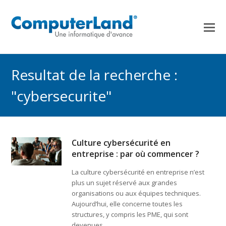
Resultat de la recherche :
"cybersecurite"
Culture cybersécurité en
entreprise : par où commencer ?
La culture cybersécurité en entreprise n’est
plus un sujet réservé aux grandes
organisations ou aux équipes techniques.
Aujourd’hui, elle concerne toutes les
structures, y compris les PME, qui sont
devenues…