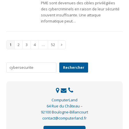
PME sont devenues des cibles privilégiées
des cybercriminels en raison de leur sécurité
souvent insuffisante. Une attaque
informatique peut…
Page
Page
Page
Page
Page
1
2
3
4
…
52
Suivant
Rechercher
Rechercher
ComputerLand
64 Rue du Château –
92100 Boulogne-Billancourt
contact@computerland.fr