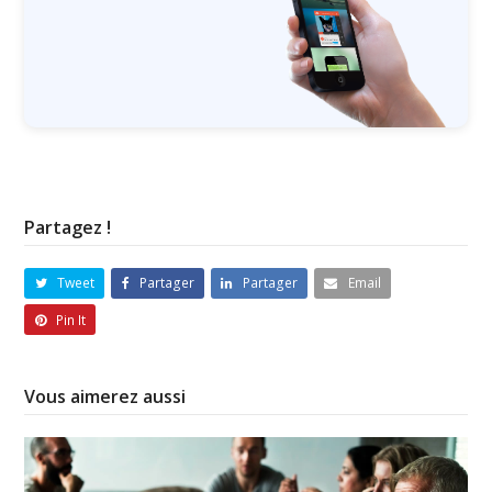
Partagez !
Tweet
Partager
Partager
Email
Pin It
Vous aimerez aussi