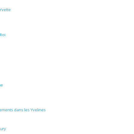
Yvette
Roi
ue
ements dans les Yvelines
eury