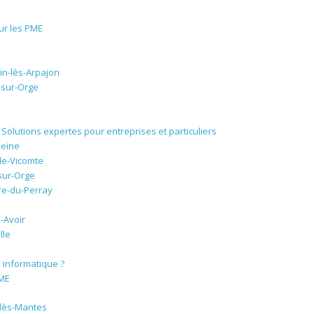
ur les PME
s
in-lès-Arpajon
-sur-Orge
olutions expertes pour entreprises et particuliers
Seine
le-Vicomte
sur-Orge
re-du-Perray
-Avoir
lle
 informatique ?
PME
-lès-Mantes