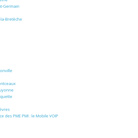
nt-Germain
la-Bretèche
onville
ontceaux
Guyonne
quette
Sèvres
ce des PME PMI : le Mobile VOIP