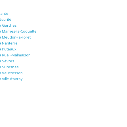
santé
écurité
à Garches
à Marnes-la-Coquette
à Meudon-la-Forêt
à Nanterre
à Puteaux
à Rueil-Malmaison
à Sèvres
 à Suresnes
 à Vaucresson
Ville d’Avray