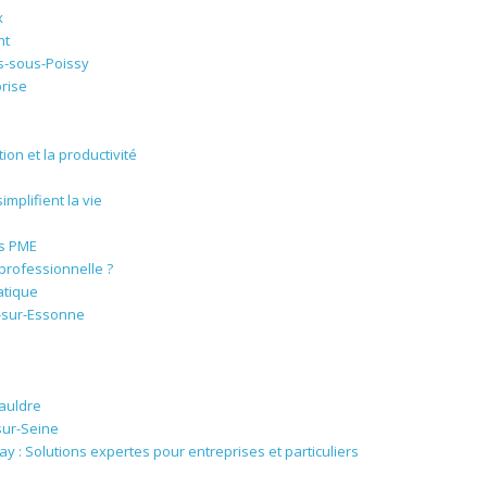
x
nt
-sous-Poissy
rise
ion et la productivité
mplifient la vie
es PME
rofessionnelle ?
atique
t-sur-Essonne
auldre
sur-Seine
 : Solutions expertes pour entreprises et particuliers