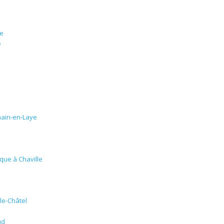
i
re
e
ain-en-Laye
que à Chaville
le-Châtel
ud