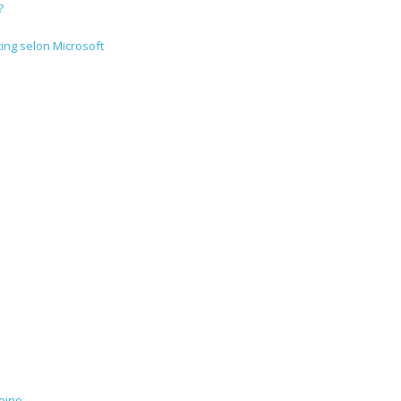
?
ting selon Microsoft
eine