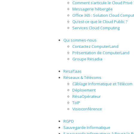
Comment s’articule le Cloud Privé 
Messagerie hébergée
Office 365 : Solution Cloud Compu
Qu’est-ce que le Cloud Public ?
Services Cloud Computing
Qui sommes-nous
Contactez ComputerLand
Présentation de ComputerLand
Groupe Resadia
ResaTaas
Réseaux & Télécoms
Câblage Informatique et Télécom
Déploiement
RésaOpérateur
ToIP
Visioconférence
RGPD
Sauvegarde Informatique
Sauvegarde Informatique à Bourg-la-R