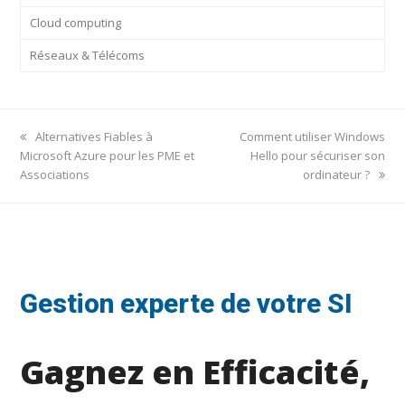
Cloud computing
Réseaux & Télécoms
previous
next
Alternatives Fiables à
Comment utiliser Windows
post:
post:
Microsoft Azure pour les PME et
Hello pour sécuriser son
Associations
ordinateur ?
Gestion experte de votre SI
Gagnez en Efficacité,