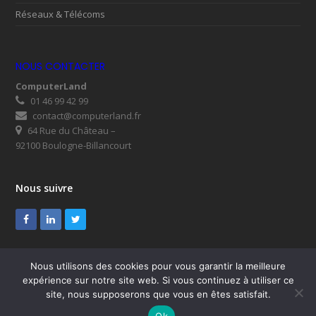
Réseaux & Télécoms
NOUS CONTACTER
ComputerLand
01 46 99 42 99
contact@computerland.fr
64 Rue du Château –
92100 Boulogne-Billancourt
Nous suivre
Facebook
LinkedIn
Twitter
Nous utilisons des cookies pour vous garantir la meilleure
expérience sur notre site web. Si vous continuez à utiliser ce
© ComputerLand 2026
site, nous supposerons que vous en êtes satisfait.
SUPPORT
Mentions légales
RGPD
Plan du site
Ok