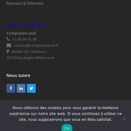
Réseaux & Télécoms
NOUS CONTACTER
ComputerLand
01 46 99 42 99
contact@computerland.fr
64 Rue du Château –
92100 Boulogne-Billancourt
Nous suivre
Facebook
LinkedIn
Twitter
Nous utilisons des cookies pour vous garantir la meilleure
expérience sur notre site web. Si vous continuez à utiliser ce
© ComputerLand 2026
site, nous supposerons que vous en êtes satisfait.
SUPPORT
Mentions légales
RGPD
Plan du site
Ok
Nous contacter