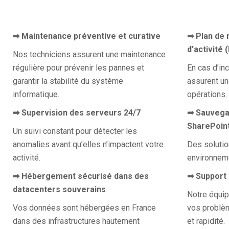
➡︎ Maintenance préventive et curative
➡︎ Plan de 
d’activité
Nos techniciens assurent une maintenance
régulière pour prévenir les pannes et
En cas d’inc
garantir la stabilité du système
assurent un
informatique.
opérations.
➡︎ Supervision des serveurs 24/7
➡︎ Sauvega
SharePoin
Un suivi constant pour détecter les
anomalies avant qu’elles n’impactent votre
Des solutio
activité.
environnem
➡︎ Hébergement sécurisé dans des
➡︎ Support
datacenters souverains
Notre équip
Vos données sont hébergées en France
vos problèm
dans des infrastructures hautement
et rapidité.