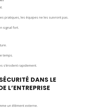
t.
es pratiques, les équipes ne les suivront pas.
n signal fort.
ture.
le temps.
ues s’érodent rapidement.
SÉCURITÉ DANS LE
E L’ENTREPRISE
omme un élément externe.