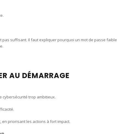
e.
t pas suffisant. Il faut expliquer pourquoi un mot de passe faible
e.
TER AU DÉMARRAGE
e cybersécurité trop ambitieux.
ficacité.
en priorisant les actions à fort impact.
on