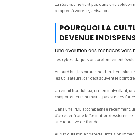
La réponse ne tient pas dans une solution
adaptée à votre organisation.
POURQUOI LA CULT
DEVENUE INDISPEN
Une évolution des menaces vers 
Les cyberattaques ont profondément évolu
Aujourd’hui, les pirates ne cherchent plus u
les utilisateurs, car c’est souvent le point d’
Un email frauduleux, un lien malveillant, u
comportements humains, pas sur des faille
Dans une PME accompagnée récemment, un si
d’accéder à une boîte mail professionnelle.
une tentative de fraude.
Aucun outil n’avait détecté l’intrusion immé