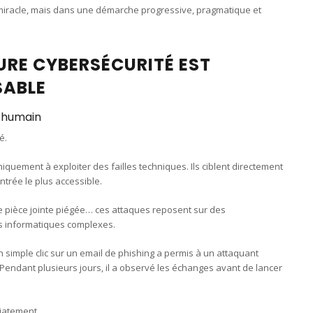
 miracle, mais dans une démarche progressive, pragmatique et
URE CYBERSÉCURITÉ EST
SABLE
l’humain
é.
niquement à exploiter des failles techniques. Ils ciblent directement
entrée le plus accessible.
ne pièce jointe piégée… ces attaques reposent sur des
s informatiques complexes.
mple clic sur un email de phishing a permis à un attaquant
 Pendant plusieurs jours, il a observé les échanges avant de lancer
diatement.