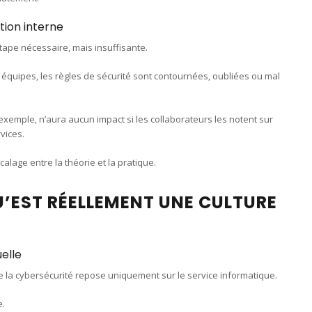
tion interne
étape nécessaire, mais insuffisante.
quipes, les règles de sécurité sont contournées, oubliées ou mal
exemple, n’aura aucun impact si les collaborateurs les notent sur
rvices.
alage entre la théorie et la pratique.
’EST RÉELLEMENT UNE CULTURE
uelle
 la cybersécurité repose uniquement sur le service informatique.
e.