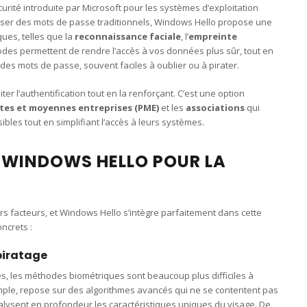
urité introduite par Microsoft pour les systèmes d’exploitation
liser des mots de passe traditionnels, Windows Hello propose une
ues, telles que la
reconnaissance faciale
, l’
empreinte
odes permettent de rendre l’accès à vos données plus sûr, tout en
n des mots de passe, souvent faciles à oublier ou à pirater.
ter l’authentification tout en la renforçant. C’est une option
tes et moyennes entreprises (PME)
et les
associations
qui
bles tout en simplifiant l’accès à leurs systèmes.
 WINDOWS HELLO POUR LA
s facteurs, et Windows Hello s’intègre parfaitement dans cette
ncrets :
 piratage
, les méthodes biométriques sont beaucoup plus difficiles à
emple, repose sur des algorithmes avancés qui ne se contentent pas
lysent en profondeur les caractéristiques uniques du visage. De