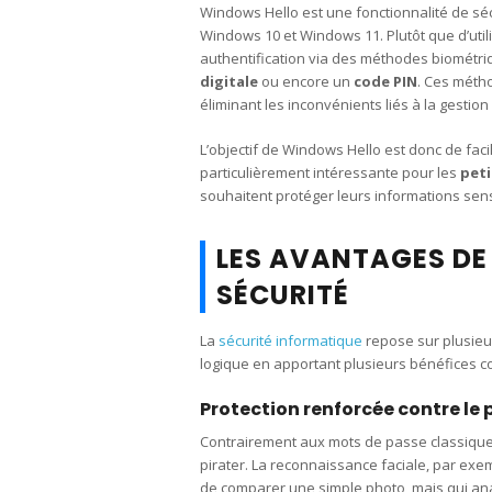
Windows Hello est une fonctionnalité de séc
Windows 10 et Windows 11. Plutôt que d’uti
authentification via des méthodes biométriq
digitale
ou encore un
code PIN
. Ces méth
éliminant les inconvénients liés à la gestio
L’objectif de Windows Hello est donc de facili
particulièrement intéressante pour les
peti
souhaitent protéger leurs informations sensi
LES AVANTAGES DE
SÉCURITÉ
La
sécurité informatique
repose sur plusieur
logique en apportant plusieurs bénéfices co
Protection renforcée contre le
Contrairement aux mots de passe classiques
pirater. La reconnaissance faciale, par ex
de comparer une simple photo, mais qui ana