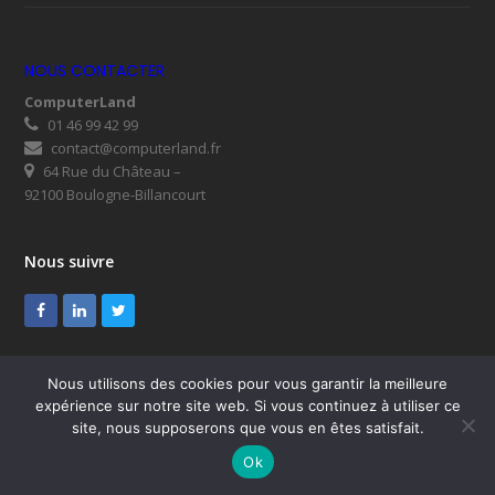
NOUS CONTACTER
ComputerLand
01 46 99 42 99
contact@computerland.fr
64 Rue du Château –
92100 Boulogne-Billancourt
Nous suivre
Facebook
LinkedIn
Twitter
Nous utilisons des cookies pour vous garantir la meilleure
expérience sur notre site web. Si vous continuez à utiliser ce
© ComputerLand 2026
site, nous supposerons que vous en êtes satisfait.
SUPPORT
Mentions légales
RGPD
Plan du site
Ok
Nous contacter