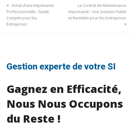
previous
next
Achat d’une Imprimante
Le Contrat de Maintenance
post:
post:
Professionnelle : Guide
Imprimante : Une Solution Fiable
Complet pour les
et Rentable pour les Entreprises
Entreprises
Gestion experte de votre SI
Gagnez en Efficacité,
Nous Nous Occupons
du Reste !