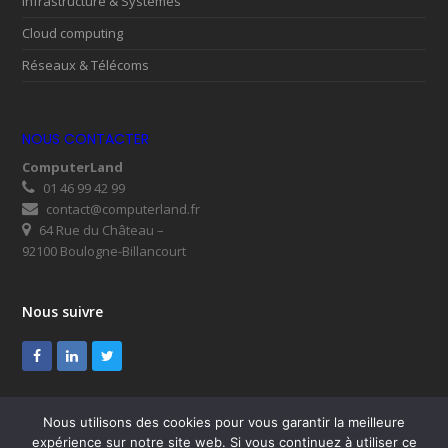
Infrastructure & Systèmes
Cloud computing
Réseaux & Télécoms
NOUS CONTACTER
ComputerLand
01 46 99 42 99
contact@computerland.fr
64 Rue du Château –
92100 Boulogne-Billancourt
Nous suivre
Facebook
LinkedIn
Twitter
Nous utilisons des cookies pour vous garantir la meilleure
expérience sur notre site web. Si vous continuez à utiliser ce
© ComputerLand 2026