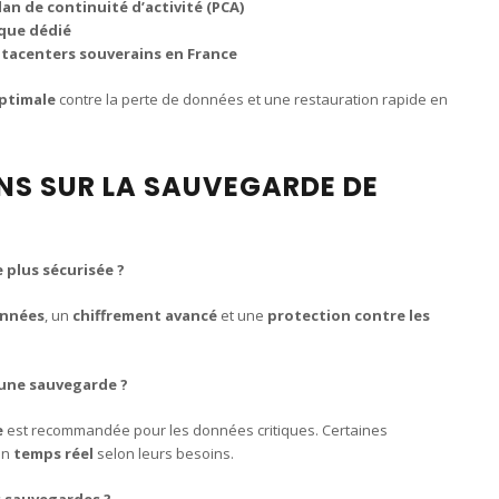
plan de continuité d’activité (PCA)
ique dédié
tacenters souverains en France
ptimale
contre la perte de données et une restauration rapide en
ONS SUR LA SAUVEGARDE DE
 plus sécurisée ?
onnées
, un
chiffrement avancé
et une
protection contre les
 une sauvegarde ?
e
est recommandée pour les données critiques. Certaines
en
temps réel
selon leurs besoins.