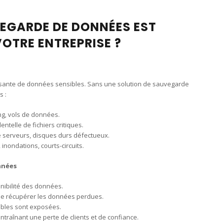
EGARDE DE DONNÉES EST
VOTRE ENTREPRISE ?
issante de données sensibles. Sans une solution de sauvegarde
s :
g, vols de données.
ntelle de fichiers critiques.
 serveurs, disques durs défectueux.
 inondations, courts-circuits.
nnées
onibilité des données.
de récupérer les données perdues.
ibles sont exposées.
entraînant une perte de clients et de confiance.