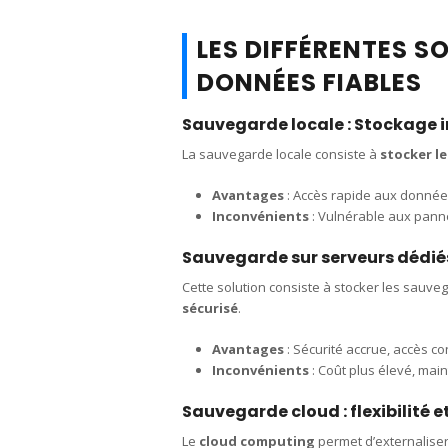
LES DIFFÉRENTES S
DONNÉES FIABLES
Sauvegarde locale : Stockage i
La sauvegarde locale consiste à
stocker l
Avantages
: Accès rapide aux données
Inconvénients
: Vulnérable aux panne
Sauvegarde sur serveurs dédié
Cette solution consiste à stocker les sauv
sécurisé
.
Avantages
: Sécurité accrue, accès co
Inconvénients
: Coût plus élevé, mai
Sauvegarde cloud : flexibilité e
Le
cloud computing
permet d’externalise