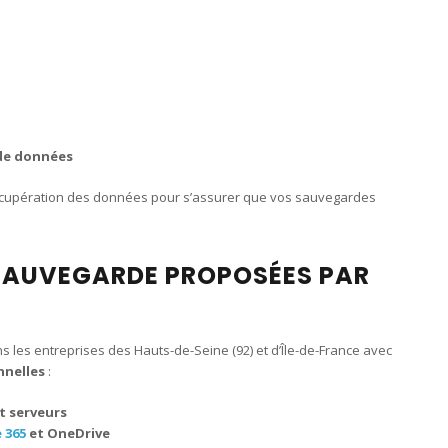
e
 de données
a récupération des données pour s’assurer que vos sauvegardes
 SAUVEGARDE PROPOSÉES PAR
 les entreprises des Hauts-de-Seine (92) et d’Île-de-France avec
nnelles
:
t serveurs
e 365
et OneDrive