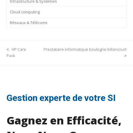
Infrastructure & Systèmes
Cloud computing
Réseaux & Télécoms
previous
next
HP Care
Prestataire informatique boulogne-billancourt
post:
post:
Pack
Gestion experte de votre SI
Gagnez en Efficacité,