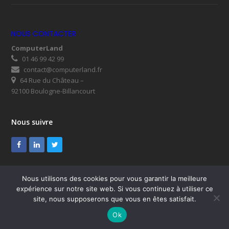
NOUS CONTACTER
ComputerLand
01 46 99 42 99
contact@computerland.fr
64 Rue du Château –
92100 Boulogne-Billancourt
Nous suivre
Facebook
LinkedIn
Twitter
Nous utilisons des cookies pour vous garantir la meilleure
expérience sur notre site web. Si vous continuez à utiliser ce
© ComputerLand 2026
site, nous supposerons que vous en êtes satisfait.
SUPPORT
Mentions légales
RGPD
Plan du site
Ok
Nous contacter