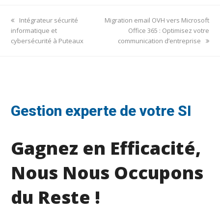
previous
next
Intégrateur sécurité
Migration email OVH vers Microsoft
post:
post:
informatique et
Office 365 : Optimisez votre
cybersécurité à Puteaux
communication d’entreprise
Gestion experte de votre SI
Gagnez en Efficacité,
Nous Nous Occupons
du Reste !