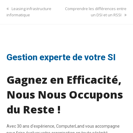
previous
next
Leasing infrastructure
Comprendre les différences entre
post:
post:
informatique
un DSI et un RSSI
Gestion experte de votre SI
Gagnez en Efficacité,
Nous Nous Occupons
du Reste !
Avec 30 ans d'expérience, ComputerLand vous accompagne
pour faire évoluer votre organisation en toute sérénité