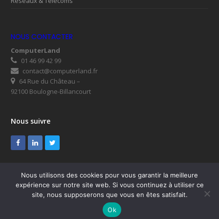
Réseaux & Télécoms
NOUS CONTACTER
ComputerLand
01 46 99 42 99
contact@computerland.fr
64 Rue du Château –
92100 Boulogne-Billancourt
Nous suivre
Facebook
LinkedIn
Twitter
Nous utilisons des cookies pour vous garantir la meilleure
expérience sur notre site web. Si vous continuez à utiliser ce
© ComputerLand 2026
site, nous supposerons que vous en êtes satisfait.
SUPPORT
Mentions légales
RGPD
Plan du site
Ok
Nous contacter