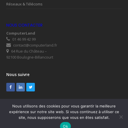
Réseaux & Télécoms
NOUS CONTACTER
ComputerLand
01 46 99 42 99
contact@computerland.fr
64 Rue du Château –
92100 Boulogne-Billancourt
Nous suivre
Facebook
LinkedIn
Twitter
Nous utilisons des cookies pour vous garantir la meilleure
expérience sur notre site web. Si vous continuez à utiliser ce
© ComputerLand 2026
site, nous supposerons que vous en êtes satisfait.
SUPPORT
Mentions légales
RGPD
Plan du site
Nous contacter
Ok