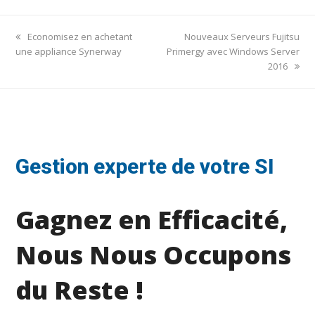
previous
next
Economisez en achetant
Nouveaux Serveurs Fujitsu
post:
post:
une appliance Synerway
Primergy avec Windows Server
2016
Gestion experte de votre SI
Gagnez en Efficacité,
Nous Nous Occupons
du Reste !