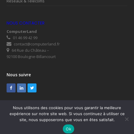
Réseaux & Télécoms
NOUS CONTACTER
ComputerLand
01 46 99 42 99
contact@computerland.fr
64 Rue du Château –
92100 Boulogne-Billancourt
Nous suivre
Facebook
LinkedIn
Twitter
Nous utilisons des cookies pour vous garantir la meilleure
expérience sur notre site web. Si vous continuez à utiliser ce
© ComputerLand 2026
site, nous supposerons que vous en êtes satisfait.
SUPPORT
Mentions légales
RGPD
Plan du site
Ok
Nous contacter