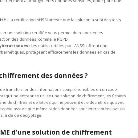
qui cherchent à protéger leurs données sensibles, opter pour une
ité
: La certification ANSSI atteste que la solution a subi des tests
liser une solution certifiée vous permet de respecter les
tection des données, comme le RGPD.
cyberattaques
: Les outils certifiés par l’ANSSI offrent une
ybernétiques, protégeant efficacement les données en cas de
chiffrement des données ?
 de transformer des informations compréhensibles en un code
orsqu’une entreprise utilise une solution de chiffrement, les fichiers
ie de chiffres et de lettres qui ne peuvent être déchiffrés qu’avec
ographie assure que même si des données sont interceptées par un
s la clé de décryptage.
PME d’une solution de chiffrement