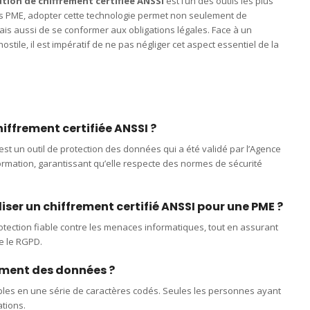
ution de chiffrement certifiée ANSSI
est l’un des outils les plus
les PME, adopter cette technologie permet non seulement de
mais aussi de se conformer aux obligations légales. Face à un
ile, il est impératif de ne pas négliger cet aspect essentiel de la
iffrement certifiée ANSSI ?
est un outil de protection des données qui a été validé par l’Agence
ormation, garantissant qu’elle respecte des normes de sécurité
liser un chiffrement certifié ANSSI pour une PME ?
rotection fiable contre les menaces informatiques, tout en assurant
e le RGPD.
ement des données ?
bles en une série de caractères codés. Seules les personnes ayant
ations.