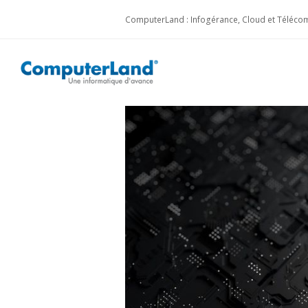
ComputerLand : Infogérance, Cloud et Télécom