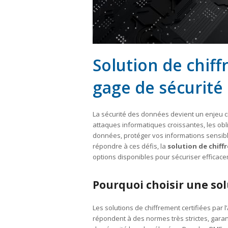
Solution de chiff
gage de sécurité
La sécurité des données devient un enjeu cr
attaques informatiques croissantes, les obl
données, protéger vos informations sensible
répondre à ces défis, la
solution de chiff
options disponibles pour sécuriser efficace
Pourquoi choisir une sol
Les solutions de chiffrement certifiées par 
répondent à des normes très strictes, gara