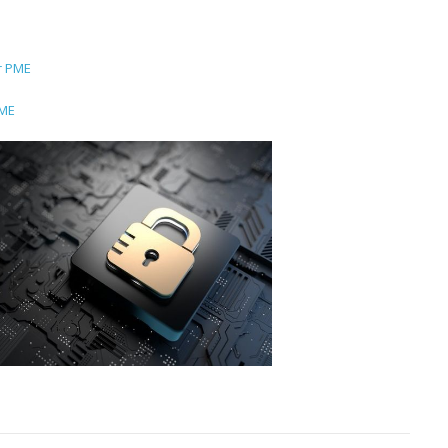
r PME
PME