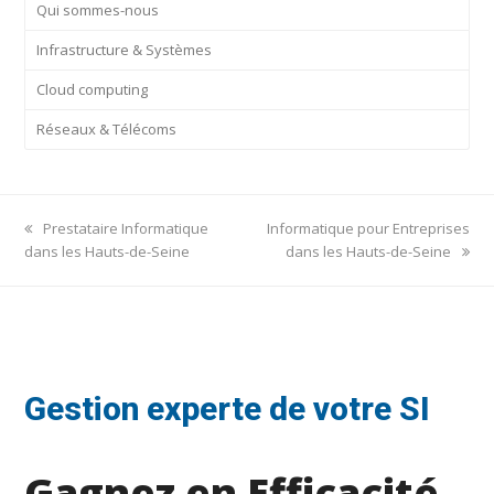
Qui sommes-nous
Infrastructure & Systèmes
Cloud computing
Réseaux & Télécoms
previous
next
Prestataire Informatique
Informatique pour Entreprises
post:
post:
dans les Hauts-de-Seine
dans les Hauts-de-Seine
Gestion experte de votre SI
Gagnez en Efficacité,