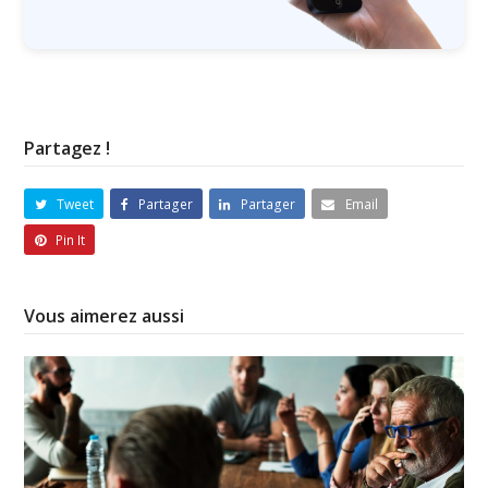
Partagez !
Tweet
Partager
Partager
Email
Pin It
Vous aimerez aussi