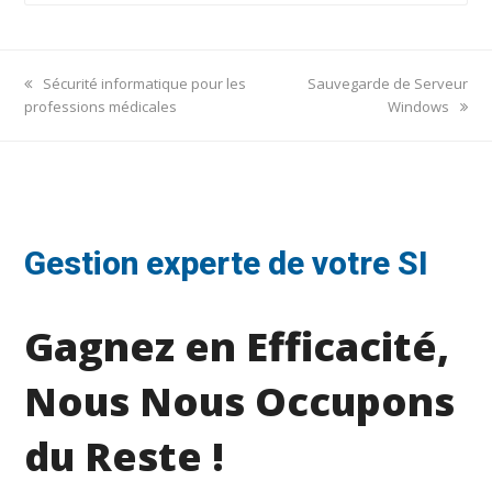
previous
next
Sécurité informatique pour les
Sauvegarde de Serveur
post:
post:
professions médicales
Windows
Gestion experte de votre SI
Gagnez en Efficacité,
Nous Nous Occupons
du Reste !