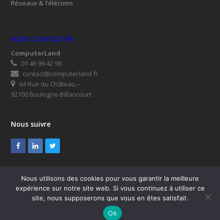
Réseaux & Télécoms
NOUS CONTACTER
ComputerLand
01 46 99 42 99
contact@computerland.fr
64 Rue du Château –
92100 Boulogne-Billancourt
Nous suivre
Facebook
LinkedIn
Twitter
Nous utilisons des cookies pour vous garantir la meilleure
expérience sur notre site web. Si vous continuez à utiliser ce
© ComputerLand 2026
site, nous supposerons que vous en êtes satisfait.
SUPPORT
Mentions légales
RGPD
Plan du site
Ok
Nous contacter