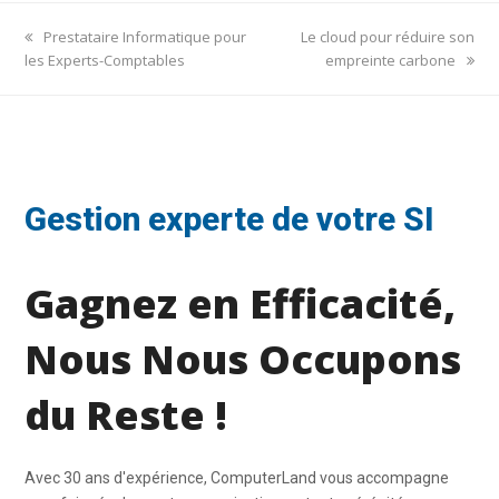
previous
next
Prestataire Informatique pour
Le cloud pour réduire son
post:
post:
les Experts-Comptables
empreinte carbone
Gestion experte de votre SI
Gagnez en Efficacité,
Nous Nous Occupons
du Reste !
Avec 30 ans d'expérience, ComputerLand vous accompagne