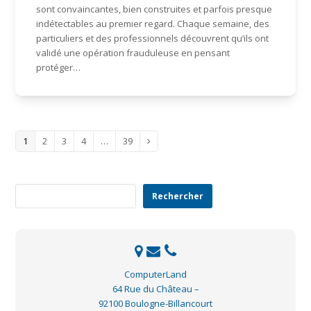
sont convaincantes, bien construites et parfois presque
indétectables au premier regard. Chaque semaine, des
particuliers et des professionnels découvrent qu’ils ont
validé une opération frauduleuse en pensant
protéger…
Page
Page
Page
Page
Page
1
2
3
4
…
39
Suivant
Rechercher
Rechercher
ComputerLand
64 Rue du Château –
92100 Boulogne-Billancourt