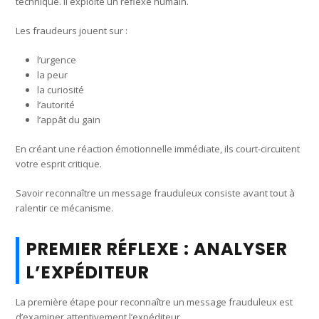
technique. Il exploite un réflexe humain.
Les fraudeurs jouent sur :
l’urgence
la peur
la curiosité
l’autorité
l’appât du gain
En créant une réaction émotionnelle immédiate, ils court-circuitent
votre esprit critique.
Savoir reconnaître un message frauduleux consiste avant tout à
ralentir ce mécanisme.
PREMIER RÉFLEXE : ANALYSER
L’EXPÉDITEUR
La première étape pour reconnaître un message frauduleux est
d’examiner attentivement l’expéditeur.