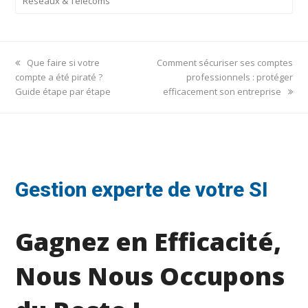
Réseaux & Télécoms
previous
next
Que faire si votre
Comment sécuriser ses comptes
post:
post:
compte a été piraté ?
professionnels : protéger
Guide étape par étape
efficacement son entreprise
Gestion experte de votre SI
Gagnez en Efficacité,
Nous Nous Occupons