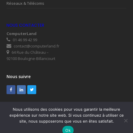
Réseaux & Télécoms
NOUS CONTACTER
ComputerLand
01 46 99 42 99
contact@computerland.fr
64 Rue du Château –
92100 Boulogne-Billancourt
Nous suivre
Facebook
LinkedIn
Twitter
Nous utilisons des cookies pour vous garantir la meilleure
expérience sur notre site web. Si vous continuez à utiliser ce
© ComputerLand 2026
site, nous supposerons que vous en êtes satisfait.
SUPPORT
Mentions légales
RGPD
Plan du site
Ok
Nous contacter