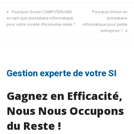
previous
next
Pourquoi choisir COMPUTERLAND
Pourquoi choisir un
post:
post:
en tant que prestataire informatique
prestataire
pour votre société d’économie mixte ?
informatique pour petite
entreprise ?
Gestion experte de votre SI
Gagnez en Efficacité,
Nous Nous Occupons
du Reste !