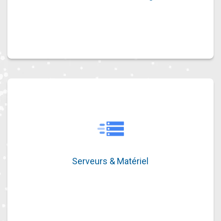
configuration des équipements, tout est
pensé pour garantir une connectivité
fluide.
Serveurs & Matériel
Besoin de stations de travail robustes
pour vos collaborateurs ? D’un serveur
Serveurs & Matériel
centralisé pour sécuriser vos données et
optimiser vos flux ? Nous vous proposons
des solutions sur mesure, évolutives et
prêtes à l’emploi.