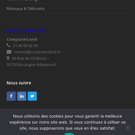
Réseaux & Télécoms
NOUS CONTACTER
ComputerLand
01 46 99 42 99
contact@computerland.fr
64 Rue du Château –
92100 Boulogne-Billancourt
Nous suivre
Facebook
LinkedIn
Twitter
Nous utilisons des cookies pour vous garantir la meilleure
expérience sur notre site web. Si vous continuez à utiliser ce
© ComputerLand 2026
site, nous supposerons que vous en êtes satisfait.
SUPPORT
Mentions légales
RGPD
Plan du site