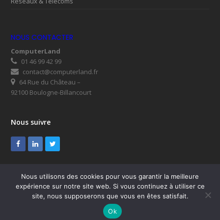
Réseaux & Télécoms
NOUS CONTACTER
ComputerLand
01 46 99 42 99
contact@computerland.fr
64 Rue du Château –
92100 Boulogne-Billancourt
Nous suivre
Facebook
LinkedIn
Twitter
Nous utilisons des cookies pour vous garantir la meilleure
expérience sur notre site web. Si vous continuez à utiliser ce
© ComputerLand 2026
site, nous supposerons que vous en êtes satisfait.
SUPPORT
Mentions légales
RGPD
Plan du site
Ok
Nous contacter