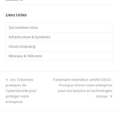
Liens Utiles
Qui sommes-nous
Infrastructure & Systèmes
Cloud computing
Réseaux & Télécoms
previous
next
Les 10 bonnes
Partenaire revendeur certifié CISCO :
post:
post:
pratiques de
Pourquoi choisir notre entreprise
Cybersécurité pour
pour vos besoins en technologies
protéger votre
réseau
entreprise