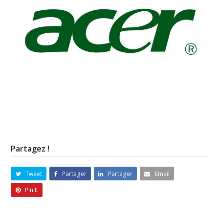
Partagez !
Tweet
Partager
Partager
Email
Pin It