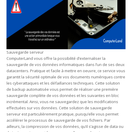
Sauvegarde serveur
ComputerLand vous offre la possibilité d’externaliser la
sauvegarde de vos données informatiques dans l’un de ses deux
datacenters. Pratique et facile à mettre en oeuvre, ce service vous
garantit la sécurité optimale de vos documents numériques contre
les cyberattaques et les défaillances techniques. Cette solution
de backup automatisée vous permet de réaliser une première
sauvegarde complète de vos données et les suivantes en bloc
incrémental. Ainsi, vous ne sauvegardez que les modifications
effectuées sur vos données. Cette solution de sauvegarde
serveur est particulièrement pratique, puisqu’elle vous permet
accélérer le processus de sauvegarde de vos fichiers. Par
ailleurs, la compression de vos données, qu’il s’agisse de data ou