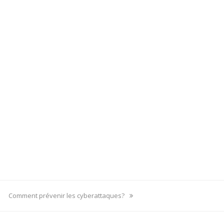
next
Comment prévenir les cyberattaques?
post: