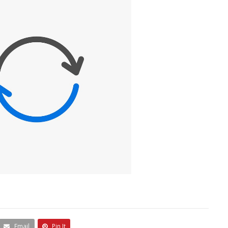
Email
Pin It