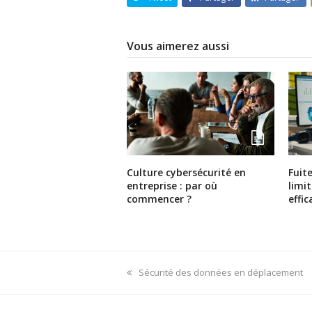
Vous aimerez aussi
Culture cybersécurité en
Fuit
entreprise : par où
limi
commencer ?
effi
previous
Sécurité des données en déplacement
post: