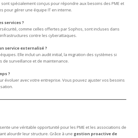
és sont spécialement conçus pour répondre aux besoins des PME et
es pour gérer une équipe IT en interne.
es services ?
ersécurité, comme celles offertes par Sophos, sont incluses dans
infrastructures contre les cyberattaques.
n service externalisé ?
quipes. Elle inclut un audit initial, la migration des systèmes si
us de surveillance et de maintenance.
emps ?
r évoluer avec votre entreprise. Vous pouvez ajuster vos besoins
sation.
sente une véritable opportunité pour les PME et les associations de
ant alourdir leur structure. Grâce à une
gestion proactive de