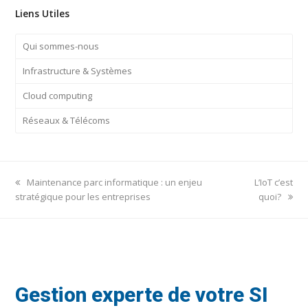
Liens Utiles
Qui sommes-nous
Infrastructure & Systèmes
Cloud computing
Réseaux & Télécoms
previous
next
Maintenance parc informatique : un enjeu
L’IoT c’est
post:
post:
stratégique pour les entreprises
quoi?
Gestion experte de votre SI