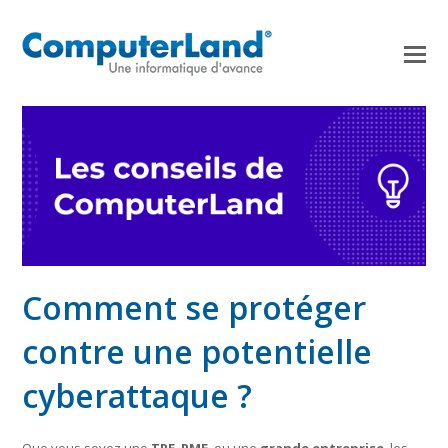
Comment se protéger
contre une potentielle
cyberattaque ?
Que vous soyez une
TPE
,
PME
, ou une
grande entreprise
, les