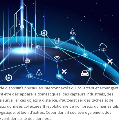
au de dispositifs physiques interconnectés qui collectent et échangent
nt être des appareils domestiques, des capteurs industriels, des
de surveiller ces objets à distance, d’automatiser des tâches et de
aux données collectées. Il révolutionne de nombreux domaines tels
 logistique, et bien d’autres. Cependant, il soulève également des
e confidentialité des données.