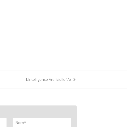
next
L’Intelligence Artificielle(IA)
post: