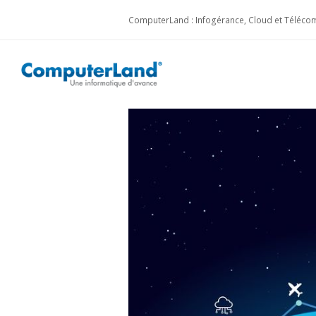
ComputerLand : Infogérance, Cloud et Télécom