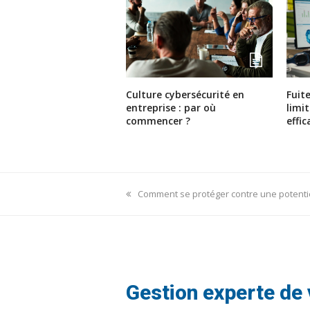
Culture cybersécurité en
Fuit
entreprise : par où
limi
commencer ?
effi
previous
Comment se protéger contre une potentie
post:
Gestion experte de 