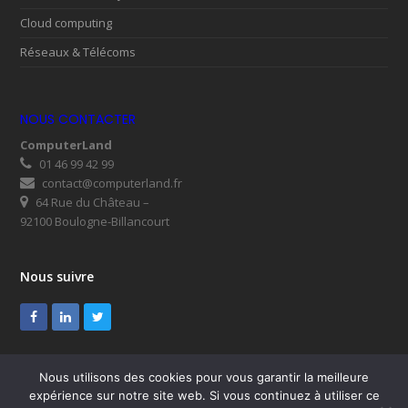
Cloud computing
Réseaux & Télécoms
NOUS CONTACTER
ComputerLand
01 46 99 42 99
contact@computerland.fr
64 Rue du Château –
92100 Boulogne-Billancourt
Nous suivre
Facebook
LinkedIn
Twitter
Nous utilisons des cookies pour vous garantir la meilleure
expérience sur notre site web. Si vous continuez à utiliser ce
© ComputerLand 2026