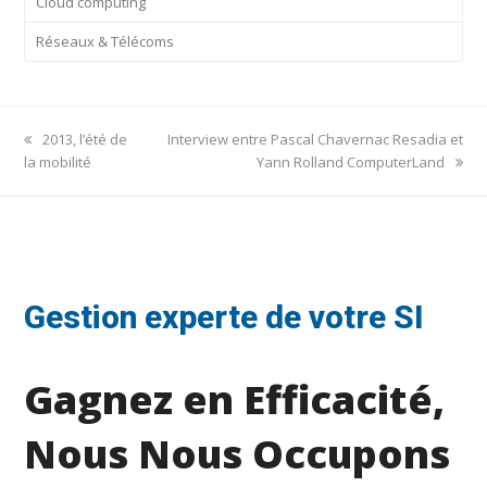
Cloud computing
Réseaux & Télécoms
previous
next
2013, l’été de
Interview entre Pascal Chavernac Resadia et
post:
post:
la mobilité
Yann Rolland ComputerLand
Gestion experte de votre SI
Gagnez en Efficacité,
Nous Nous Occupons