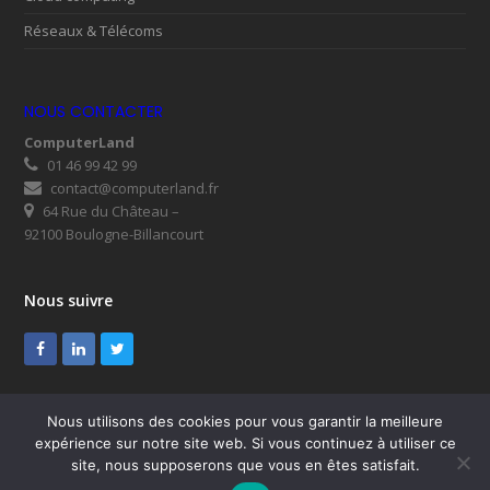
Réseaux & Télécoms
NOUS CONTACTER
ComputerLand
01 46 99 42 99
contact@computerland.fr
64 Rue du Château –
92100 Boulogne-Billancourt
Nous suivre
Facebook
LinkedIn
Twitter
Nous utilisons des cookies pour vous garantir la meilleure
expérience sur notre site web. Si vous continuez à utiliser ce
© ComputerLand 2026
site, nous supposerons que vous en êtes satisfait.
SUPPORT
Mentions légales
RGPD
Plan du site