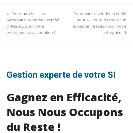
previous
next
Pourquoi choisir un
Partenaire revendeur certifié
post:
post:
partenaire revendeur certifié
ARUBA : Pourquoi choisir un
Office 365 pour votre
expert en réseaux pour votre
entreprise ou association ?
entreprise
Gestion experte de votre SI
Gagnez en Efficacité,
Nous Nous Occupons
du Reste !