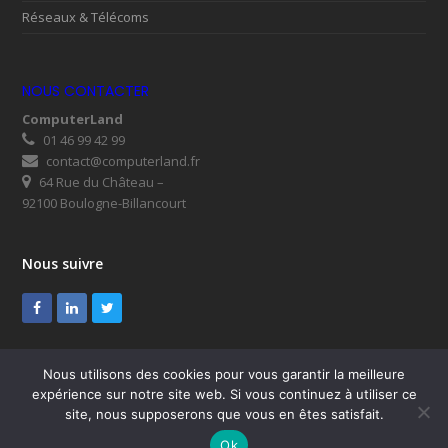
Réseaux & Télécoms
NOUS CONTACTER
ComputerLand
01 46 99 42 99
contact@computerland.fr
64 Rue du Château –
92100 Boulogne-Billancourt
Nous suivre
Facebook
LinkedIn
Twitter
Nous utilisons des cookies pour vous garantir la meilleure
expérience sur notre site web. Si vous continuez à utiliser ce
© ComputerLand 2026
site, nous supposerons que vous en êtes satisfait.
SUPPORT
Mentions légales
RGPD
Plan du site
Ok
Nous contacter