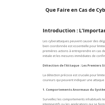
Que Faire en Cas de Cyb
Introduction : L’Import
Les cyberattaques peuvent causer des dégât
bien coordonnée est essentielle pour limiter l
premières actions à entreprendre en cas de 
initiale et les mesures immédiates de confi
Détection de l’Attaque : Les Premiers Si
La détection précoce est cruciale pour limi
coureurs qui peuvent indiquer une attaque 
1. Comportements Anormaux du Systè
Surveillez les comportements inhabituels t
intempestifs ou les applications qui se fe