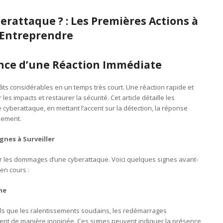
erattaque ? : Les Premières Actions à
Entreprendre
ance d’une Réaction Immédiate
s considérables en un temps très court. Une réaction rapide et
es impacts et restaurer la sécurité. Cet article détaille les
cyberattaque, en mettant l’accent sur la détection, la réponse
nement.
gnes à Surveiller
ter les dommages d’une cyberattaque. Voici quelques signes avant-
en cours :
me
els que les ralentissements soudains, les redémarrages
rment de manière inopinée. Ces signes peuvent indiquer la présence