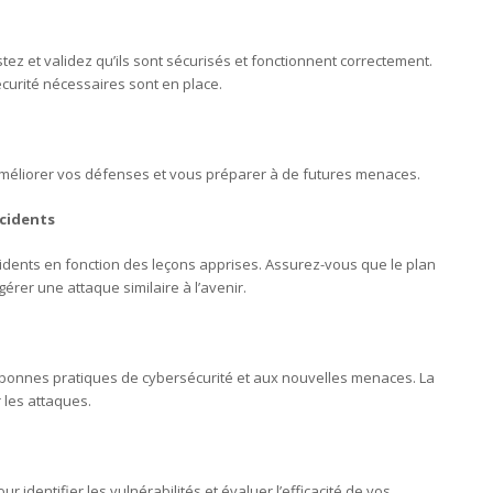
tez et validez qu’ils sont sécurisés et fonctionnent correctement.
urité nécessaires sont en place.
r améliorer vos défenses et vous préparer à de futures menaces.
ncidents
cidents en fonction des leçons apprises. Assurez-vous que le plan
érer une attaque similaire à l’avenir.
bonnes pratiques de cybersécurité et aux nouvelles menaces. La
r les attaques.
r identifier les vulnérabilités et évaluer l’efficacité de vos