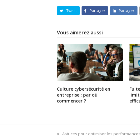
Tweet
Partager
Partager
Vous aimerez aussi
Culture cybersécurité en
Fuit
entreprise : par où
limi
commencer ?
effi
previous
Astuces pour optimiser les performances