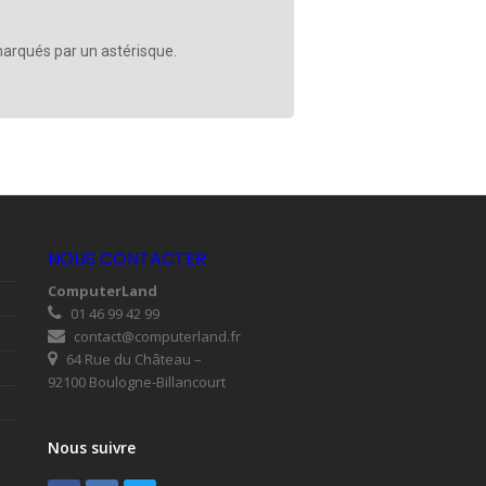
arqués par un astérisque.
NOUS CONTACTER
ComputerLand
01 46 99 42 99
contact@computerland.fr
64 Rue du Château –
92100 Boulogne-Billancourt
Nous suivre