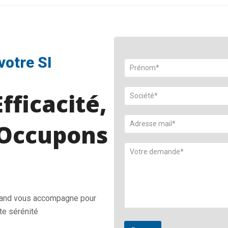
p
votre SI
fficacité,
Occupons
Land vous accompagne pour
te sérénité