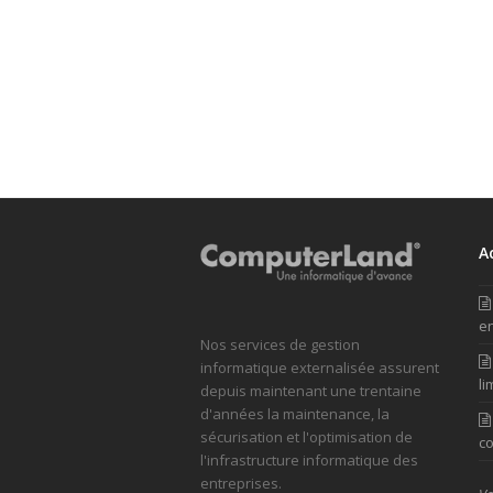
A
en
Nos services de gestion
informatique externalisée assurent
li
depuis maintenant une trentaine
d'années la maintenance, la
sécurisation et l'optimisation de
co
l'infrastructure informatique des
entreprises.