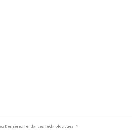
ext
es Dernières Tendances Technologiques