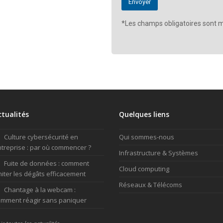
*Les champs obligatoires sont m
ctualités
Quelques liens
Culture cybersécurité en
Qui sommes-nous
treprise : par où commencer ?
Infrastructure & Systèmes
Fuite de données : comment
Cloud computing
miter les dégâts efficacement
Réseaux & Télécoms
Chantage à la webcam :
mment réagir sans paniquer