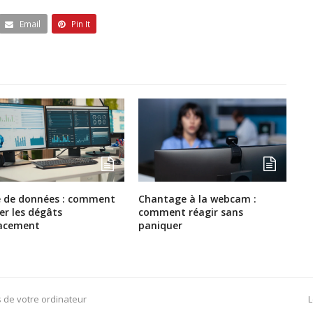
Email
Pin It
e de données : comment
Chantage à la webcam :
ter les dégâts
comment réagir sans
cacement
paniquer
n
 de votre ordinateur
L