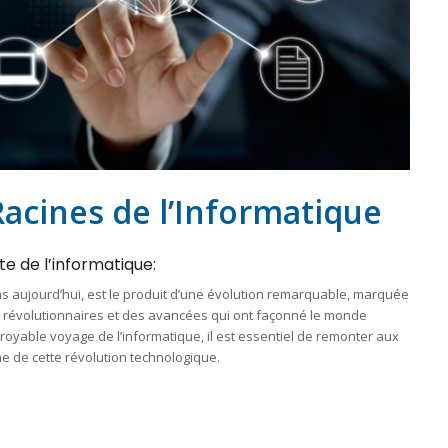
Racines de l’Informatique
te de l’informatique:
ns aujourd’hui, est le produit d’une évolution remarquable, marquée
ns révolutionnaires et des avancées qui ont façonné le monde
oyable voyage de l’informatique, il est essentiel de remonter aux
me de cette révolution technologique.