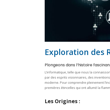
Exploration des 
Plongeons dans l’histoire fascinan
L’informatique, telle que nous la connaisso
par des esprits visionnaires, des inventio
moderne. Pour comprendre pleinement l’incr
premières étincelles qui ont allumé la flam
Les Origines :