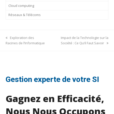
Cloud computing
Réseaux & Télécoms
previous
next
Exploration des
Impact de la Technologie sur la
post:
post:
Racines de l’Informatique
Société : Ce Qu’il Faut Savoir
Gestion experte de votre SI
Gagnez en Efficacité,
Nous Nous Occupons