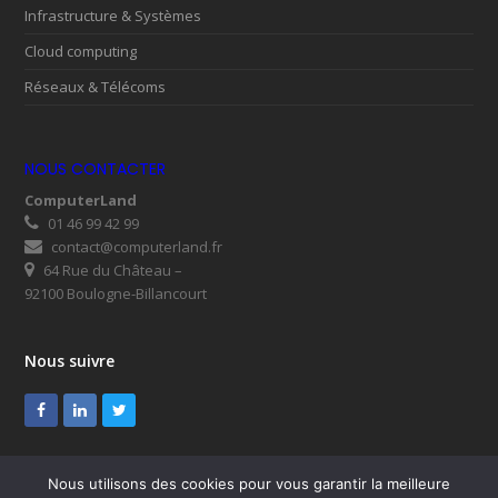
Infrastructure & Systèmes
Cloud computing
Réseaux & Télécoms
NOUS CONTACTER
ComputerLand
01 46 99 42 99
contact@computerland.fr
64 Rue du Château –
92100 Boulogne-Billancourt
Nous suivre
Facebook
LinkedIn
Twitter
Nous utilisons des cookies pour vous garantir la meilleure