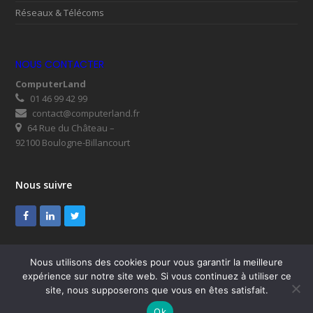
Réseaux & Télécoms
NOUS CONTACTER
ComputerLand
01 46 99 42 99
contact@computerland.fr
64 Rue du Château –
92100 Boulogne-Billancourt
Nous suivre
Facebook
LinkedIn
Twitter
Nous utilisons des cookies pour vous garantir la meilleure
expérience sur notre site web. Si vous continuez à utiliser ce
© ComputerLand 2026
site, nous supposerons que vous en êtes satisfait.
SUPPORT
Mentions légales
RGPD
Plan du site
Ok
Nous contacter