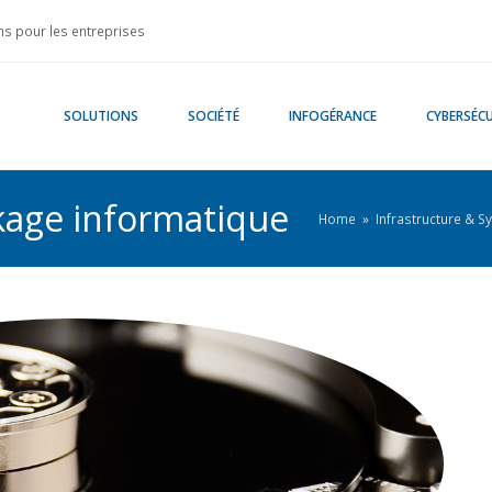
s pour les entreprises
SOLUTIONS
SOCIÉTÉ
INFOGÉRANCE
CYBERSÉCU
kage informatique
Home
»
Infrastructure & 