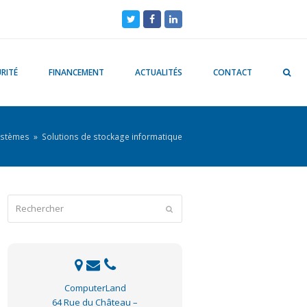
Twitter
Facebook
LinkedIn
RITÉ
FINANCEMENT
ACTUALITÉS
CONTACT
Systèmes
»
Solutions de stockage informatique
Rechercher
Envoyer
ComputerLand
64 Rue du Château –