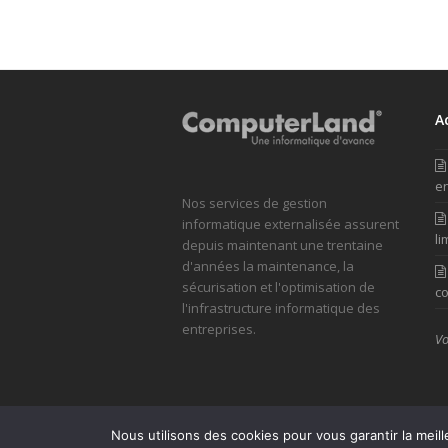
A
en
Nos services de gestion
informatique externalisée assurent
li
depuis maintenant une trentaine
d'années la maintenance, la
sécurisation et l'optimisation de
co
l'infrastructure informatique des
entreprises.
Vo
Nous utilisons des cookies pour vous garantir la meil
© ComputerLand 2026