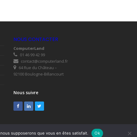
NOUS CONTACTER
ComputerLand
01 46 99 42 99
contact@computerland.fr
64 Rue du Château –
92100 Boulogne-Billancourt
Nous suivre
Facebook
LinkedIn
Twitter
e, nous supposerons que vous en êtes satisfait.
Ok
es
RGPD
Plan du site
Nous contacter