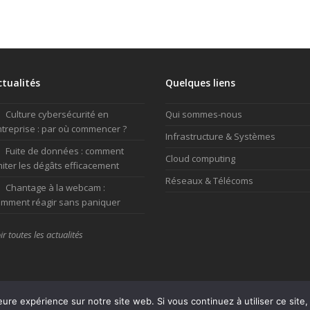
ctualités
Quelques liens
Culture cybersécurité en
Qui sommes-nous
treprise : par où commencer ?
Infrastructure & Systèmes
Fuite de données : comment
Cloud computing
miter les dégâts efficacement
Réseaux & Télécoms
Chantage à la webcam :
mment réagir sans paniquer
ir toutes les actualités
leure expérience sur notre site web. Si vous continuez à utiliser ce sit
SUPPORT
Mentions légal