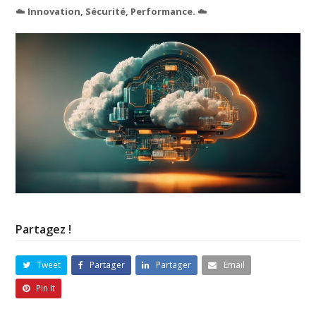
☁️
Innovation, Sécurité, Performance.
☁️
Partagez !
Tweet
Partager
Partager
Email
Pin It