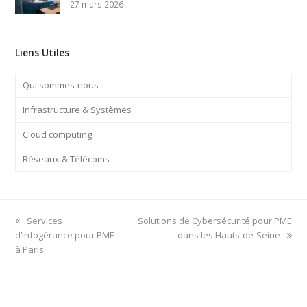
27 mars 2026
Liens Utiles
Qui sommes-nous
Infrastructure & Systèmes
Cloud computing
Réseaux & Télécoms
previous
next
Services
Solutions de Cybersécurité pour PME
post:
post:
d’Infogérance pour PME
dans les Hauts-de-Seine
à Paris