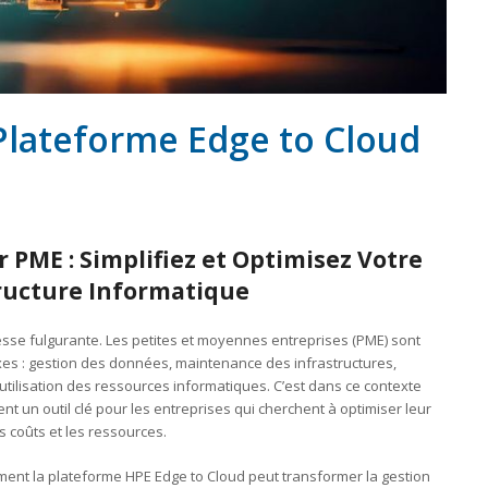
 Plateforme Edge to Cloud
 PME : Simplifiez et Optimisez Votre
ructure Informatique
sse fulgurante. Les petites et moyennes entreprises (PME) sont
es : gestion des données, maintenance des infrastructures,
l’utilisation des ressources informatiques. C’est dans ce contexte
nt un outil clé pour les entreprises qui cherchent à optimiser leur
s coûts et les ressources.
ment la plateforme HPE Edge to Cloud peut transformer la gestion