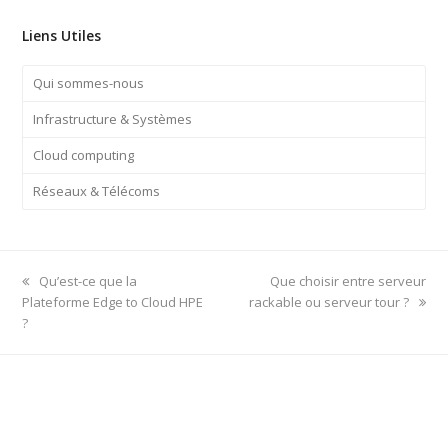
Liens Utiles
Qui sommes-nous
Infrastructure & Systèmes
Cloud computing
Réseaux & Télécoms
previous
next
Qu’est-ce que la
Que choisir entre serveur
post:
post:
Plateforme Edge to Cloud HPE
rackable ou serveur tour ?
?