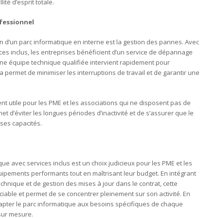
lité d’esprit totale.
fessionnel
n d’un parc informatique en interne est la gestion des pannes. Avec
ices inclus, les entreprises bénéficient d’un service de dépannage
une équipe technique qualifiée intervient rapidement pour
 permet de minimiser les interruptions de travail et de garantir une
t utile pour les PME et les associations qui ne disposent pas de
et d’éviter les longues périodes d’inactivité et de s’assurer que le
 ses capacités.
que avec services inclus est un choix judicieux pour les PME et les
uipements performants tout en maîtrisant leur budget. En intégrant
hnique et de gestion des mises à jour dans le contrat, cette
réciable et permet de se concentrer pleinement sur son activité. En
’adapter le parc informatique aux besoins spécifiques de chaque
 sur mesure.