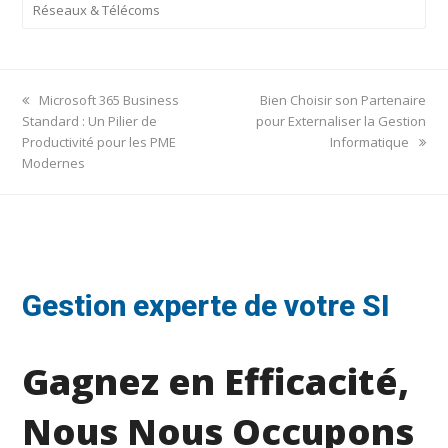
Réseaux & Télécoms
previous
next
Microsoft 365 Business
Bien Choisir son Partenaire
post:
post:
Standard : Un Pilier de
pour Externaliser la Gestion
Productivité pour les PME
Informatique
Modernes
Gestion experte de votre SI
Gagnez en Efficacité,
Nous Nous Occupons