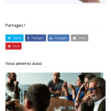
Partagez !
Tweet
Partager
Partager
Email
Pin It
Vous aimerez aussi