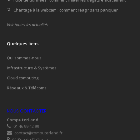
Fuite de données : comment limiter les dégâts efficacement
Chantage à la webcam : comment réagir sans paniquer
Voir toutes les actualités
Quelques liens
Qui sommes-nous
Infrastructure & Systèmes
Cloud computing
Réseaux & Télécoms
NOUS CONTACTER
ComputerLand
01 46 99 42 99
contact@computerland.fr
64 Rue du Château –