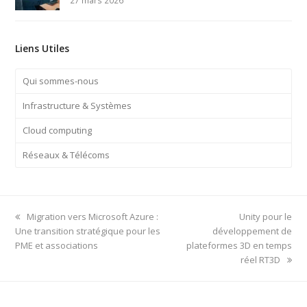
27 mars 2026
Liens Utiles
Qui sommes-nous
Infrastructure & Systèmes
Cloud computing
Réseaux & Télécoms
previous
next
Migration vers Microsoft Azure :
Unity pour le
post:
post:
Une transition stratégique pour les
développement de
PME et associations
plateformes 3D en temps
réel RT3D