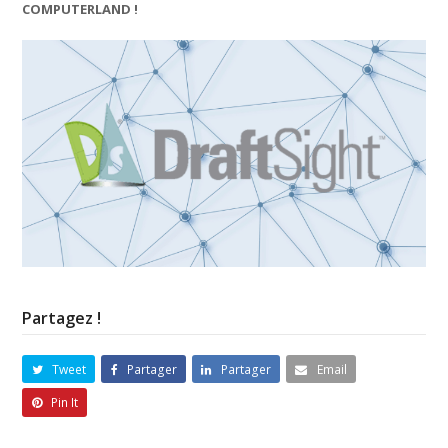
COMPUTERLAND !
Partagez !
Tweet
Partager
Partager
Email
Pin It